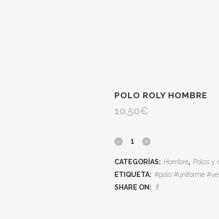
POLO ROLY HOMBRE
10,50
€
CATEGORÍAS:
Hombre
,
Polos y 
ETIQUETA:
#polo #uniforme #ve
SHARE ON: