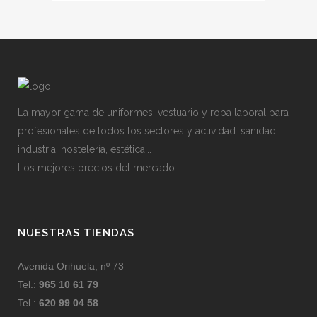
La mayor gama de uniformes, vestuario y ropa laboral para
profesionales de todos los sectores y actividad: sanidad,
industria, hostelería, estética...
Los mejores precios del mercado.
NUESTRAS TIENDAS
Avenida Orihuela, nº 73
Tel.:
965 10 61 79
Tel.:
620 99 04 58