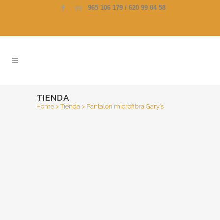
965 106 179 / 620 99 04 58
TIENDA
Home
>
Tienda
>
Pantalón microfibra Gary’s