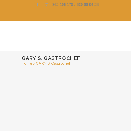
965 106 179 / 620 99 04 58
GARY´S. GASTROCHEF
Home
>
GARY´S. Gastrochef