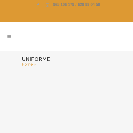
965 106 179 / 620 99 04 58
UNIFORME
Home
>