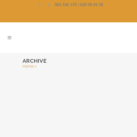
965 106 179 / 620 99 04 58
ARCHIVE
Home
>